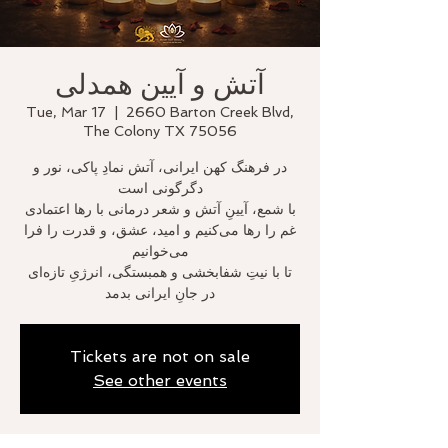
آتش و آیین همدلی
Tue, Mar 17
  |  
2660 Barton Creek Blvd,
The Colony TX 75056
در فرهنگ کهن ایرانی، آتش نمادِ پاکی، نور و
دگرگونی است
با شمع، آیینِ آتش و شعر درمانی با رها اعتمادی
غم را رها می‌کنیم و امید، عشق، و قدرت را فرا
می‌خوانیم
تا با نیتِ شفابخشی و همبستگی، انرژیِ تازه‌ای
در جانِ ایرانی بدمد
Tickets are not on sale
See other events